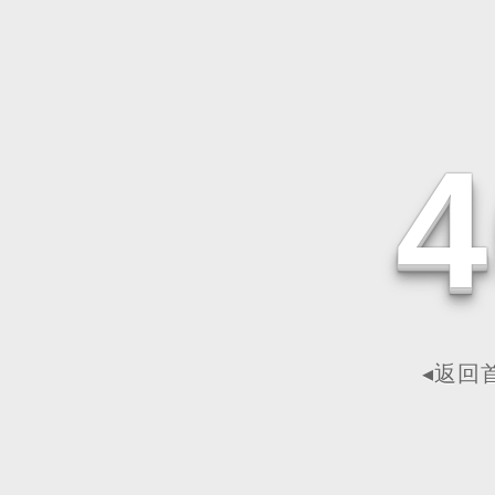
4
◂返回