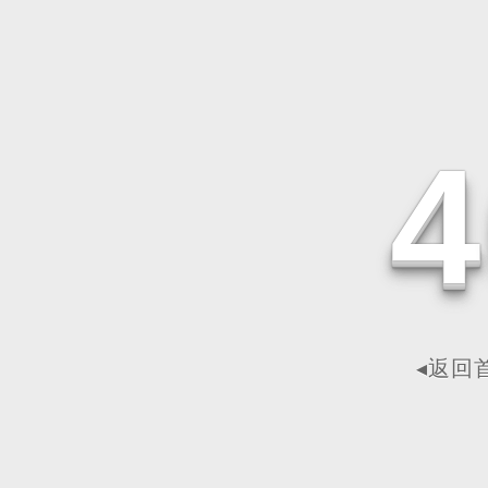
4
◂返回