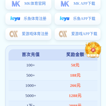
澳洲十精准计划 首都师范大学召开学生骨干会议
2026-07-06