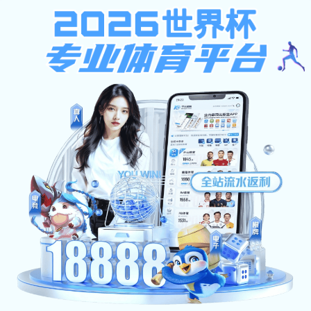
澳洲十精准计划
澳洲十精准计划
澳洲10全天精准7码计划 学院新闻
华北电力大学澳洲十精准计划 首都师范大学陈哲教授、史永正
副教授团队在JACS发表弹性体电解...