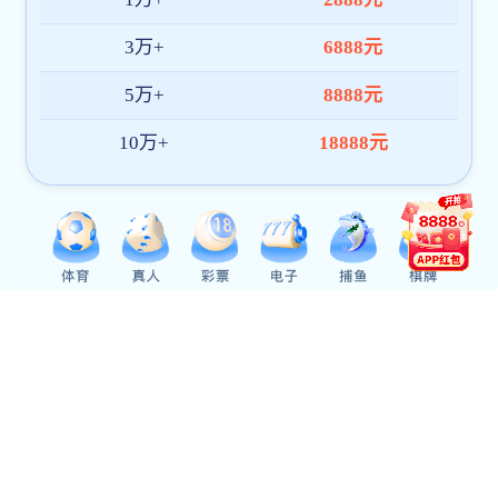
光催化不对称二醇氧化新策略：华北电力大学澳洲十精准计划
首都师范大学赵桂霞教授团队在JAC...
2026-07-02
通知通告
更多+
2026.05.13
澳洲十精准计划 首都师范大学2026年第二批博士澳洲10全天
精准计划 初等教育澳洲10全天精准7码计划 学院复试录取工
作办法