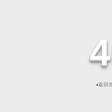
4
◂返回