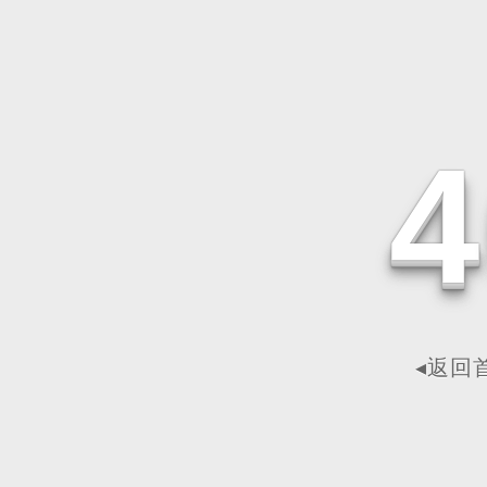
4
◂返回