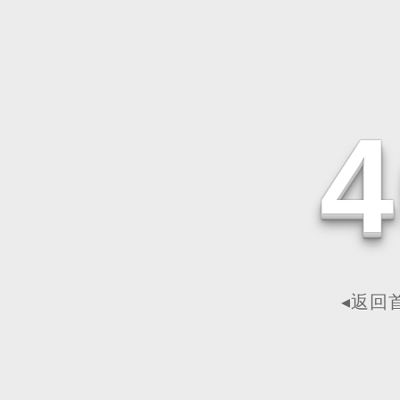
4
◂返回